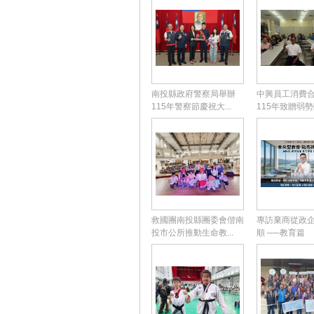
南投縣政府警察局舉辦
中興員工消費
115年警察節慶祝大...
115年致贈弱勢團
救國團南投縣團委會偕南
專訪棄商從政
投市公所推動生命教...
順 ──教育篇