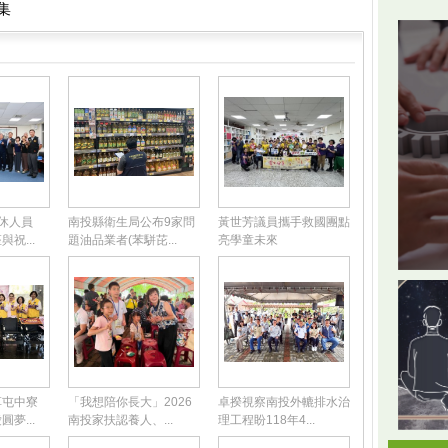
集
退休人員
南投縣衛生局公布9家問
黃世芳議員攜手救國團點
祝...
題油品業者(苯駢芘...
亮學童未來
草屯中寮
「我想陪你長大」2026
卓揆視察南投外轆排水治
夢...
南投家扶認養人、...
理工程盼118年4...