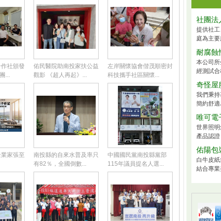
社團法
提供社工
庭為主要
耐腐蝕
本公司所
合作社頒發
佑民醫院助南投家扶公益
左岸關懷協會偕茂順密封
經測試合
...
觀影 《超人再起》...
科技攜手社區關懷...
奇怪屋
我們秉持
簡約舒適
唯可電
世界照明
產品認證
佑陽包
企業家張至
南投縣的自來水普及率只
中國國民黨南投縣黨部
白牛皮紙
有82％，全國倒數...
115年議員提名人選...
結合專業