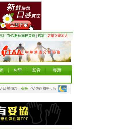
設計
|
TNN數位南投首頁
|
店家
|
店家立即加入
商
村里
影音
專題
08 日 星期六
夜晚
~°C 降雨機率：%