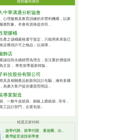
贊助廠商廣告
人中華溝通分析協會
、心理服務及教育訓練的非營利機構，以家
服務對象。本會有資格提供符...
性塑膠桶
生產之儲桶嚴格遵守規定，只能用來承裝已
格且獲得許可之物品；以保障...
服飾店
著誠信與永續經營為理念，並注重於價值與
為主旨， 專售當季最新韓版...
子科技股份有限公司
燈具及相關產品創新與設計先驅，擁有多國
，為廣大客戶提供優質照明設...
裝專業製造
袋、一般牛皮紙袋、銅板上膜紙袋...等等，
美工設計部門，企業包裝...
精選店家特輯
．
遊學代辦、留學代辦、暑遊團、出...
．
臺灣超音波技術學會