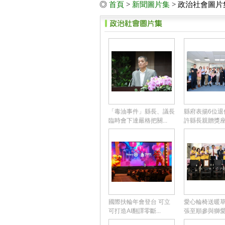
◎
首頁
>
新聞圖片集
> 政治社會圖片
「毒油事件」縣長、議長
縣府表揚6位
臨時會下達嚴格把關...
許縣長親贈獎座與
國際扶輪年會登台 可立
愛心輪椅送暖
可打造AI翻譯零斷...
張至順參與獅愛圓