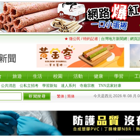
★ 徵公民 / 特約記者
|
台灣地方新聞網
|
網頁
食
旅遊
生活
校園
活動
健康
學習
工
公共消息
公私立招考
學習新知
達人系列
寺廟宗教
TNN店家好康
今天是西元 2026 年 08 月 
繁体
|
简体