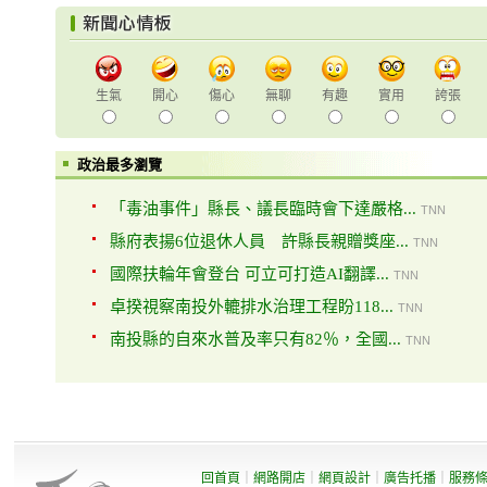
生氣
開心
傷心
無聊
有趣
實用
誇張
政治最多瀏覽
「毒油事件」縣長、議長臨時會下達嚴格...
TNN
縣府表揚6位退休人員 許縣長親贈獎座...
TNN
國際扶輪年會登台 可立可打造AI翻譯...
TNN
卓揆視察南投外轆排水治理工程盼118...
TNN
南投縣的自來水普及率只有82％，全國...
TNN
回首頁
｜
網路開店
｜
網頁設計
｜
廣告托播
｜
服務