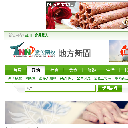
新使用者?
註冊
|
會員登入
首頁
政治
社會
美食
旅遊
生活
新聞總覽
圖片集
最多人瀏覽
民調中心
公共消息
公私立招考
學習新