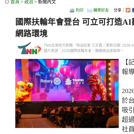
◎
首頁
>
政治
> 新聞內文
列印
轉寄好友
分享：
國際扶輪年會登台 可立可打造A
網路環境
TNN台灣地方新聞／特派記者 江文賓／更新日期: 2026-06-18
圖片來源：2026國際扶輪年會，賴總統出席致詞。
【
報
20
於
吸引
超過
社