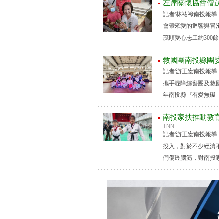
左岸關懷協會偕
記者/林祐祿南投報
會帶來愛的迴響與冒泡
茂順愛心志工約300餘
救國團南投縣團
記者/游正宏南投報
攜手混障綜藝團及救國
年南投縣『有愛無礙－
南投家扶推動教育
TNN
記者/游正宏南投報
投入，對於不少經濟
們傷透腦筋，對南投家