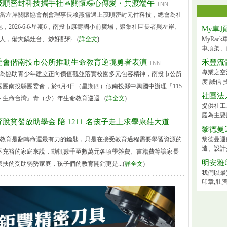
茂順密封科技攜手社區關懷粽心傳愛・共渡端午
TNN
導 當左岸關懷協會創會理事長賴燕雪遇上茂順密封元件科技，總會為社
，2026‧6‧6‧星期6，南投市康壽國小前廣場，聚集社區長者與左岸、
My車
人，備大鍋灶台、炒好配料...(
詳全文
)
MyRa
車頂架、
委會偕南投市公所推動生命教育逆境勇者表演
禾豐流
TNN
專業之空
導 為協助青少年建立正向價值觀並落實校園多元包容精神，南投市公所
度 誠信 
團南投縣團委會，於6月4日（星期四）假南投縣中興國中辦理「115
社團法
生命台灣』青（少）年生命教育巡迴...(
詳全文
)
提供社工
庭為主要
脫貧發放助學金 陪 1211 名孩子走上求學康莊大道
黎德曼
導 教育是翻轉命運最有力的鑰匙，只是在接受教育過程需要學習資源的
黎德曼運
造、設計撞
不充裕的家庭來說，動輒數千至數萬元各項學雜費、書籍費等讓家長
明安雅
扶的受助弱勢家庭，孩子們的教育開銷更是...(
詳全文
)
我們以最
印章,肚臍