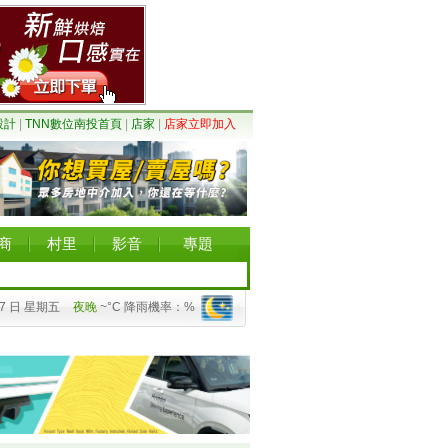
設計
|
TNN數位南投首頁
|
店家
|
店家立即加入
商
村里
影音
專題
07 日 星期五
夜晚
~°C 降雨機率：%