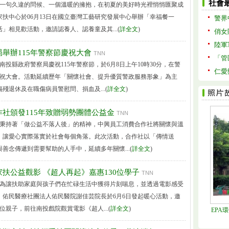
社會
導 一句久違的問候、一個溫暖的擁抱，在初夏的美好時光裡悄悄匯聚成
扶中心於06月13日在國立臺灣工藝研究發展中心舉辦「幸福餐一
警界
」相見歡活動，邀請認養人、認養童及其...(
詳全文
)
俏女
陸軍
舉辦115年警察節慶祝大會
TNN
「管
南投縣政府警察局慶祝115年警察節，於6月8日上午10時30分，在警
仁愛
慶祝大會。活動延續歷年「關懷社會、提升優質警政服務形象」為主
殘退休及在職傷病員警慰問、捐血及...(
詳全文
)
社頒發115年致贈弱勢團體公益金
TNN
導 秉持著「做公益不落人後」的精神，中興員工消費合作社將關懷與溫
，讓愛心實際落實於社會每個角落。此次活動，合作社以「傳情送
善念傳遞到需要幫助的人手中，延續多年關懷...(
詳全文
)
扶公益觀影 《超人再起》嘉惠130位學子
TNN
導 為讓扶助家庭與孩子們在忙碌生活中獲得片刻喘息，並透過電影感受
，佑民醫療社團法人佑民醫院謝佳芸院長於6月6日發起暖心活動，邀
位親子，前往南投戲院觀賞電影《超人...(
詳全文
)
EPA