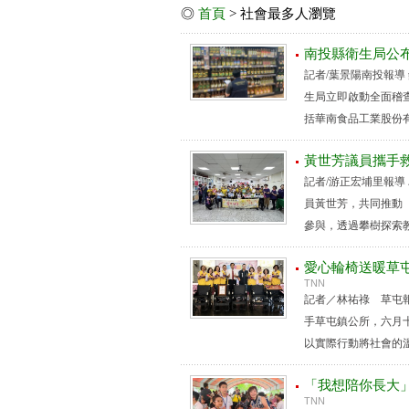
◎
首頁
> 社會最多人瀏覽
南投縣衛生局公布
記者/葉景陽南投報
生局立即啟動全面稽
括華南食品工業股份有
黃世芳議員攜手
記者/游正宏埔里報
員黃世芳，共同推動
參與，透過攀樹探索教
愛心輪椅送暖草
TNN
記者／林祐祿 草屯
手草屯鎮公所，六月
以實際行動將社會的溫
「我想陪你長大」
TNN