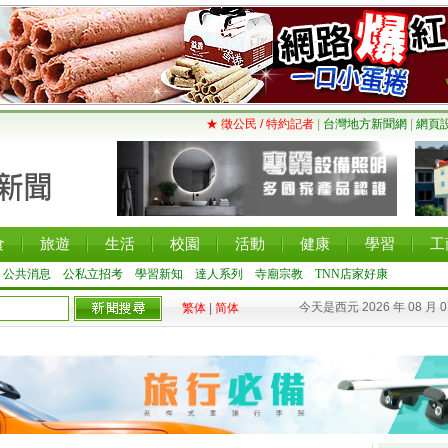
★ 徵公民 / 特約記者
|
台灣地方新聞網
|
網頁
食
旅遊
生活
校園
活動
健康
學習
工
公共消息
公私立招考
學習新知
達人系列
寺廟宗教
TNN店家好康
今天是西元 2026 年 08 月 
繁体
|
简体