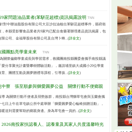
9家問題油品業者(苯駢芘超標)資訊揭露說明
TNN
導 針對中聯油脂股份有限公司大豆沙拉油檢出苯駢芘超標事件，縣府衛
查，本縣受影響食品業者共9家均已配合食藥署辦理產品資訊揭露，包
限公司、金福華股份有限公司及台灣卜蜂...(
詳全文
)
救國團點亮學童未來
TNN
導 為關懷偏鄉學童成長與學習需求，救國團南投縣團委會攜手南投縣議
「愛分享聚光計畫暨攀樹體驗活動」，邀請埔里鎮大成國小20位學童
育、團體互動及圓夢贈禮等課程，引導孩...(
詳全文
)
屯中寮 張至順參與獅愛圓夢公益 關懷行動不便鄉親
報導 為關懷行動不便者及弱勢族群，南投縣台灣獅草屯會與玉蘭會攜
十七日上午在草屯鎮公所中庭舉辦「獅愛圓夢愛心輪椅捐贈活動」，
暖送到需要幫助的鄉親身邊。身為草屯會一員的...(
詳全文
)
2026南投家扶認養人、認養童及其家人共度溫馨時光