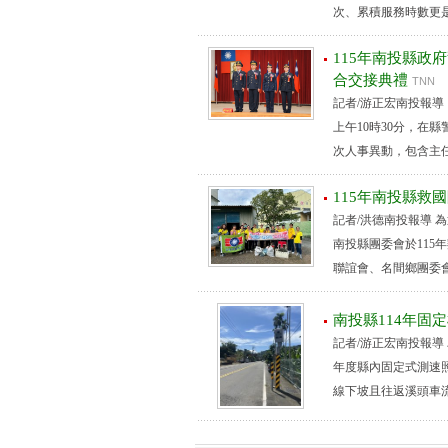
次、累積服務時數更是高達
115年南投縣政
合交接典禮
TNN
記者/游正宏南投報導 
上午10時30分，在
次人事異動，包含主任
115年南投縣救
記者/洪德南投報導
南投縣團委會於11
聯誼會、名間鄉團委會
南投縣114年固
記者/游正宏南投報導
年度縣內固定式測速照相
線下坡且往返溪頭車流