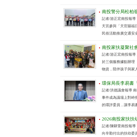
南投警分局松柏
記者/游正宏南投報導
天宮參與「天官賜福
民俗活動推廣交通安全與防
南投家扶凝聚社
記者/游正宏南投報導
於三個服務據點辦理
物資，陪伴孩子與家人迎
環保局長李易書
記者/洪德議會報導 
事件成為議場上對峙
的環評委員，讓李易書
2026南投家扶
記者/陳驊萱南投報導
向辛勤付出的扶幼委員