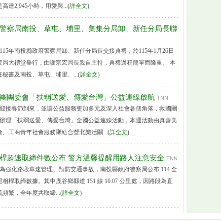
2,945小時，用愛與...(
詳全文
)
府警察局南投、草屯、埔里、集集分局卸、新任分局長聯
115年南投縣政府警察局卸、新任分局長交接典禮，於115年1月26日
縣警局大禮堂舉行，由謝宗宏局長親自主持，典禮過程簡單而隆重。 本
秘書及南投、草屯、埔里、...(
詳全文
)
國團團委會「扶弱送愛、傳愛台灣」公益連線啟航
TNN
 為迎接春節到來，並讓公益服務更加多元及深入社會各個角落，救國團
5年辦理「扶弱送愛、傳愛台灣」全國公益連線活動，本週活動由真善美
、工商青年社會服務隊結合營北樂活關...(
詳全文
)
定桿超速取締件數公布 警方溫馨提醒用路人注意安全
TNN
 為強化路段車速管理、預防交通事故，南投縣政府警察局公布 114 全
桿取締數據。其中鹿谷鄉縣道 151 線 10.07 公里處，因路段為直
頻繁，全年度共取締...(
詳全文
)