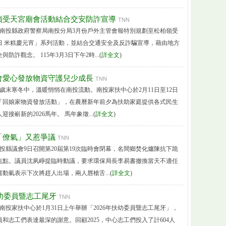
嶺受天宮廟會活動結合交安防詐宣導
TNN
 南投縣政府警察局南投分局3月份戶外主管會報特別規劃至松柏嶺受
日 米糕慶元宵」系列活動，並結合交通安全及反詐騙宣導，藉由地方
詐觀念。 115年3月3日下午2時...(
詳全文
)
會愛心發放物資守護兒少成長
TNN
 歲末寒冬中，溫暖悄悄在南投流動。南投家扶中心於2月11日至12日
「回娘家物資發放活動」，在農曆新年前夕為扶助家庭提供各式民生
接嶄新的2026馬年。 馬年象徵...(
詳全文
)
「僚氣」又惹爭議
TNN
南投縣議會9日召開第20屆第19次臨時會閉幕，名間鄉焚化爐陳抗下跪
焦點。議員沈夙崢提臨時動議，要求環保局長李易書撤換當天不適任
動氣表示下次將趕人出場，兩人唇槍舌...(
詳全文
)
扶幼委員暨志工尾牙
TNN
 南投家扶中心於1月31日上午舉辦「2026年扶幼委員暨志工尾牙」，
和志工們表達最深的謝意。回顧2025，中心志工們投入了計604人