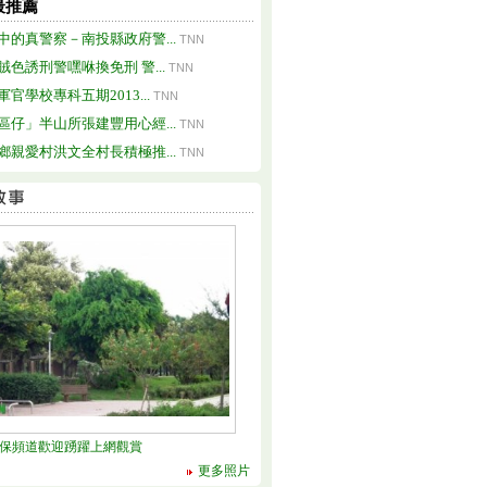
最推薦
中的真警察－南投縣政府警...
TNN
賊色誘刑警嘿咻換免刑 警...
TNN
軍官學校專科五期2013...
TNN
區仔」半山所張建豐用心經...
TNN
鄉親愛村洪文全村長積極推...
TNN
環保頻道歡迎踴躍上網觀賞
更多照片