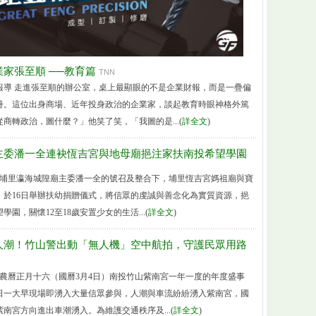
家張至順 ──教育篇
TNN
報導 走進張至順的辦公室，桌上最顯眼的不是企業財報，而是一疊偏
冊。這位出身商場、近年投身政治的企業家，談起教育時眼神格外篤
商轉政治，圖什麼？」他笑了笑，「我圖的是...(
詳全文
)
主委潘一全連袂恆吉宮與地母廟挹注家扶南投希望學園
 在埔里瀛海城隍廟主委潘一全的號召及整合下，埔里恆吉宮媽祖廟與寶
，於16日舉辦扶幼捐贈儀式，將信眾的虔誠與善念化為實質資源，挹
園，關懷12至18歲安置少女的生活...(
詳全文
)
人潮！竹山警出動「無人機」空中航拍，守護民眾用路
 農曆正月十六（國曆3月4日）南投竹山紫南宮一年一度的年度盛事
日一大早現場即湧入大量信眾參與，人潮與車流紛紛湧入紫南宮，國
南宮方向進出車潮湧入。為維護交通秩序及...(
詳全文
)