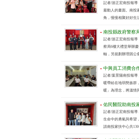
記者/游正宏南投報
最動人的畫面。南投家
角，慢慢相聚好好生活
南投縣政府警察局
記者/游正宏南投報導 
察局6樓大禮堂舉辦
軸，另規劃辦理因公傷
中興員工消費合作
記者/葉景陽南投報
暖帶給在地弱勢族群
暖」為理念，將溫情與
佑民醫院助南投家
記者/游正宏南投報
生命中的勇氣與希望
請南投家扶中心共130