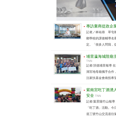
專訪棄商從政企業
記者／林祐祿 草屯
鄉學校的課後輔導名
定。「很多人問我，從
埔里瀛海城隍廟
TNN
記者/洪德埔里報導
湖宮地母廟攜手合作
注家扶基金會南投希望學
紫南宮吃丁酒湧
安全
TNN
記者/葉景陽竹山報導
「吃丁酒」活動。今
道三號竹山交流道往紫