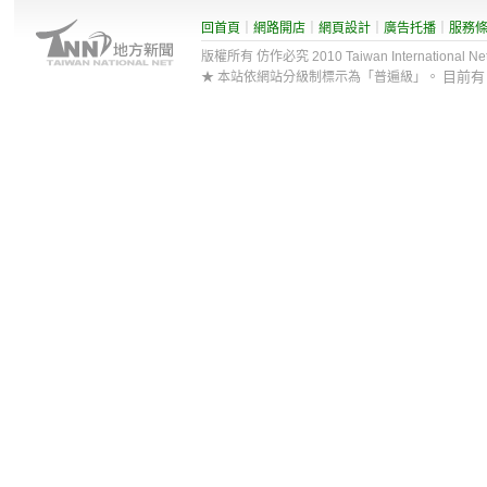
回首頁
｜
網路開店
｜
網頁設計
｜
廣告托播
｜
服務
版權所有 仿作必究 2010 Taiwan International Net Co
目前
★ 本站依網站分級制標示為「普遍級」。