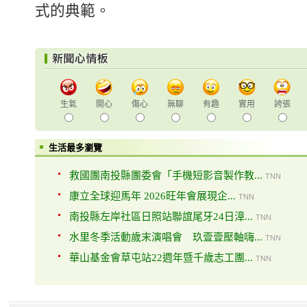
式的典範。
生氣
開心
傷心
無聊
有趣
實用
誇張
生活最多瀏覽
救國團南投縣團委會「手機短影音製作教...
TNN
康立全球迎馬年 2026旺年會展現企...
TNN
南投縣左岸社區日照站聯誼尾牙24日漳...
TNN
水里冬季活動歲末演唱會 玖壹壹壓軸嗨...
TNN
華山基金會草屯站22週年暨千歲志工團...
TNN