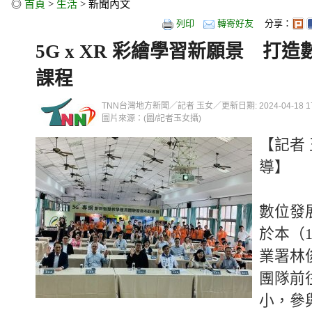
◎
首頁
>
生活
> 新聞內文
列印
轉寄好友
分享：
5G x XR 彩繪學習新願景 打
課程
TNN台灣地方新聞／記者 玉女／更新日期: 2024-04-18 17:
圖片來源：(圖/記者玉女攝)
【記者
導】
數位發
於本（
業署林
團隊前
小，參