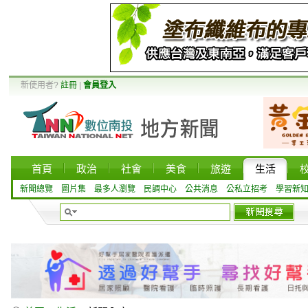
新使用者?
註冊
|
會員登入
首頁
政治
社會
美食
旅遊
生活
新聞總覽
圖片集
最多人瀏覽
民調中心
公共消息
公私立招考
學習新