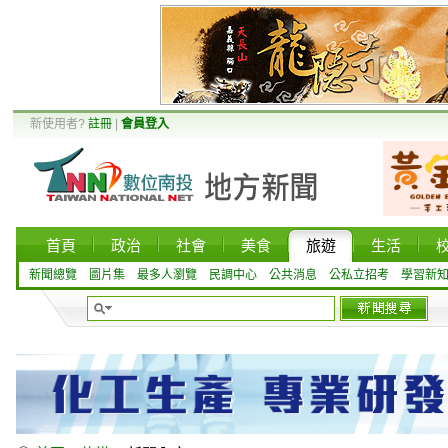
新使用者?
註冊
|
會員登入
首頁
政治
社會
美食
旅遊
生活
新聞總覽
圖片集
最多人瀏覽
民調中心
公共消息
公私立招考
學習新