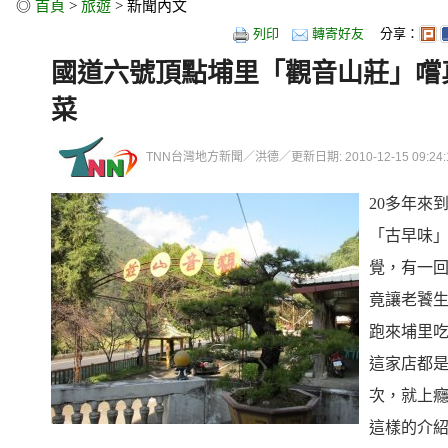
◎
首頁
>
旅遊
> 新聞內文
列印
轉寄好友
分享：
國道六號頂點埔里「觀音山莊」嚐
菜
TNN台灣地方新聞／洪德／更新日期: 2010-12-15 09:24:
20多年來
「古早味
覺，有一
竟讓老饕
跑來埔里吃
這家店都
次，就上癮
這樣的介