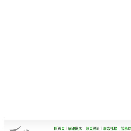
回首頁
｜
網路開店
｜
網頁設計
｜
廣告托播
｜
服務