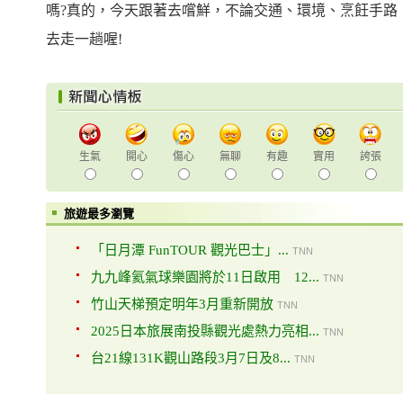
嗎?真的，今天跟著去嚐鮮，不論交通、環境、烹飪手路
去走一趟喔!
生氣
開心
傷心
無聊
有趣
實用
誇張
旅遊最多瀏覽
「日月潭 FunTOUR 觀光巴士」...
TNN
九九峰氦氣球樂園將於11日啟用 12...
TNN
竹山天梯預定明年3月重新開放
TNN
2025日本旅展南投縣觀光處熱力亮相...
TNN
台21線131K觀山路段3月7日及8...
TNN