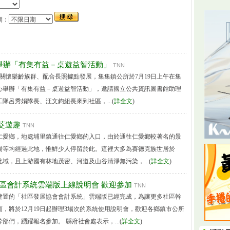
期：
日舉辦「有集有益－桌遊益智活動」
TNN
為關懷樂齡族群、配合長照據點發展，集集鎮公所於7月19日上午在集
心舉辦「有集有益－桌遊益智活動」，邀請國立公共資訊圖書館助理
隊呂秀娟隊長、汪文鈞組長來到社區，...(
詳全文
)
茭遊趣
TNN
仁愛鄉，地處埔里鎮通往仁愛鄉的入口，由於通往仁愛鄉較著名的景
場等均經過此地，惟鮮少人停留於此。這裡大多為賽德克族世居於
域，且上游國有林地茂密、河道及山谷清淨無污染，...(
詳全文
)
24社區會計系統雲端版上線說明會 歡迎參加
TNN
建置的「社區發展協會會計系統」雲端版已經完成，為讓更多社區幹
，將於12月19日起辦理3場次的系統使用說明會，歡迎各鄉鎮市公所
部們，踴躍報名參加。 縣府社會處表示，...(
詳全文
)