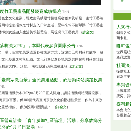
動
年度竹工藝產品開發競賽成績揭曉
TNN
特色之文化產業，縣政府為鼓勵竹藝從業者創新及研發，讓竹工藝兼
並同時提倡環保之竹材走入日常生活，歷年來均不斷舉辦「竹工藝產
大來行
揮創意並融入生活美學新思惟，展現現代工藝實用...(
詳全文
)
銷售各式
爾卡登、
村落劇演大PK」，本縣代表參賽團隊公告
唯可電
TNN
世界照明
之一環，係當地民眾透過各種表演方式，訴說自己與村落的故事，藉
產品認證
、文化發展之村落組織。文化部為促進各地民眾共同參與村落劇場藝
社團法
演大PK」活動。 南投縣於9/6完成截止收...(
詳全文
)
提供社工
庭為主要
「臺灣宗教百景」全民票選活動，於活動網站踴躍投票
專銷玻
TNN
上興專營
票選活動於本(102)年8月20日正式開始，請於活動網站踴躍投票，
疲勞、質
灣宗教百景」係100個代表臺灣宗教文化的指標性景點，作為未來政
臺灣超
點標的。 參加投票相關資訊： ...(
詳全文
)
本會成立
發展超音
社區營造計畫-「青年參加社區論壇」活動，分享故鄉分
將於9月15日登場
TNN