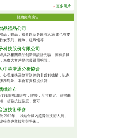
更多照片
贊助廠商廣告
贈品禮品公司
禮品，贈品，禮盒以及各廠牌3C家電也有皮
竹炭系列、鱷魚、紅螞蟻等...
子科技股份有限公司
燈具及相關產品創新與設計先驅，擁有多國
，為廣大客戶提供優質照明設...
人中華溝通分析協會
、心理服務及教育訓練的非營利機構，以家
服務對象。本會有資格提供符...
璃纖維布
PTFE塗布纖維布．膠帶，尺寸穩定、耐彎曲
輕、超強抗拉強度，更可...
音波技術學會
於 2012年， 以結合國內超音波技術人員，
波檢查專業技能與學術...