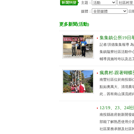
主題：
媒體：
日
更多新聞(活動)
集集鎮公所19
記者/洪德集集報導 
集鎮隘寮社區活動中
輔導員施玲玲以及志工
瘋農村-跟著蝴蝶
南豐社區位於南投縣
點如奧萬大、清境農
此，因有南山溪流經此
12/19、23、
南投縣政府創新開發
部能了解熟悉使用介面
社區業務承辦及社區幹