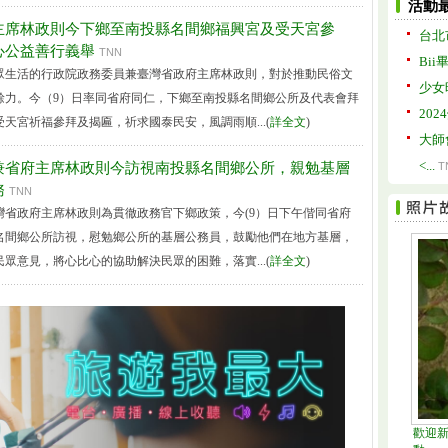
活動
主席林政則今下鄉至南投縣名間鄉福興宮及受天宮參
台北
心公益善行義舉
TNN
Bii
眾生活的行政院政務委員兼臺灣省政府主席林政則，對於推動民俗文
少女
餘力。今（9）日率同省府同仁，下鄉至南投縣名間鄉公所及代表會拜
20
天宮祈福參拜及揭匾，祈求國泰民安，風調雨順...(
詳全文
)
大師
<...
兼省府主席林政則今訪視南投縣名間鄉公所，親勉基層
T
務
TNN
灣省政府主席林政則為貫徹政務官下鄉政策，今(9）日下午偕同省府
名間鄉公所訪視，慰勉鄉公所的基層公務員，鼓勵他們在地方基層，
眾意見，將心比心的協助解決民眾的困難，落實...(
詳全文
)
歡迎