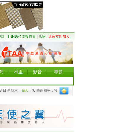
設計
|
TNN數位南投首頁
|
店家
|
店家立即加入
商
村里
影音
專題
08 日 星期六
白天
~°C 降雨機率：%