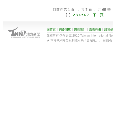
目前在第 1 頁 ， 共 7 頁 ， 共 65 筆
下一頁
【
1
】
2
3
4
5
6
7
回首頁
｜
網路開店
｜
網頁設計
｜
廣告托播
｜
服務
版權所有 仿作必究 2010 Taiwan International Net Co
目前
★ 本站依網站分級制標示為「普遍級」。