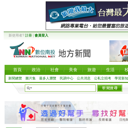
新使用者?
註冊
|
會員登入
首頁
政治
社會
美食
旅遊
生活
新聞總覽
圖片集
最多人瀏覽
民調中心
公共消息
公私立招考
學習新