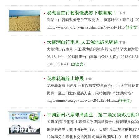
澎湖自由行套裝優惠券下載開放！
TNN
澎湖自由行套裝優惠券下載開放！ 優惠時間：即日起~2013-
http://www.cyh.org.tw/newsdetail.php?newsid=1415(
詳全文
)
大鵬灣自行車月-人工濕地綠色騎跡
TNN
大鵬灣自行車月-人工濕地綠色騎跡 報名表請至大鵬灣國家風
03-18 上午「2013國際自由車環台公路大賽」 2013-03-
2013-03-16~1...(
詳全文
)
花東花海線上旅展
TNN
花東花海線上旅展 行政院農業委員會提供「6大主題花
提供一至三日遊的優惠方案，限時搶購中! 活動網站：
http://tourno9.coa.gov.tw/event/20121214/inde...(
詳全文
)
中興新村八景即將產生，第二場次摸彩活動2
省府/劉蓮月報導 由臺灣省政府與國科會中科管理局合
果即將產生，並且將在明（26）日舉行第二場次的摸彩活
12時30分在臺北市交通部觀光局旅遊服務中心，將由臺灣..