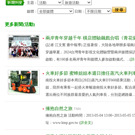
主題：
媒體：
日期：
更多新聞(活動)
兩岸青年穿越千年 橫店體驗飆戲合唱《青花
(記者 江文賓 臺中報導) 正值暑假，大陸各地舉辦多場
穿越華夏」2024台灣青年影視文化體驗營暨兩岸媒體採
啟動，有160多名兩岸青年和媒體人參加啟動儀式。...(
詳
火車好多節 蜜蜂姐姐本週日擔任蒸汽火車列
南投火車好多節本周日(28日)蒸汽火車DT668搭乘活
姐，陪所有乘客一起搭火車暢遊南投火車好多節。配合
選出兩位不同族群最喜愛的人氣列車長，分別是網路爆...
擁抱自然之旅
TNN
擁抱自然之旅 活動時間：2013-05-04 13:00~2013-05-05
址：www.ktnp.gov.tw (
詳全文
)